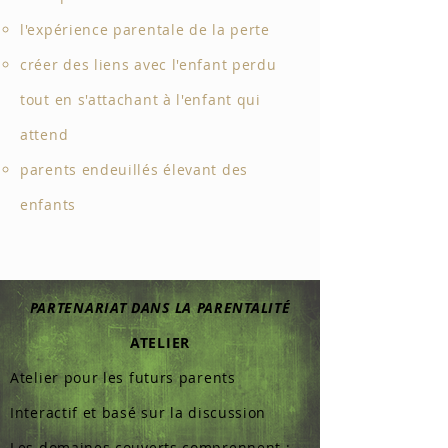
l'expérience parentale de la perte
créer des liens avec l'enfant perdu
tout en s'attachant à l'enfant qui
attend
parents endeuillés élevant des
enfants
PARTENARIAT DANS LA PARENTALITÉ
ATELIER
Atelier pour les futurs parents
Interactif et basé s
ur la discussion
Les domaines couverts comprennent :