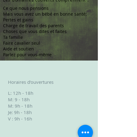
Ce que nous pensions
Mais vous avez un bébé en bonne santé;
Pertes et gains
Charge de travail des parents
Choses que vous dites et faites
Ta famille
Faire cavalier seul
Aide et soutien
Parlez pour vous-même
Horaires d'ouvertures
L: 12h - 18h
M: 9 - 18h
M: 9h - 18h
Je: 9h - 18h
V : 9h - 16h