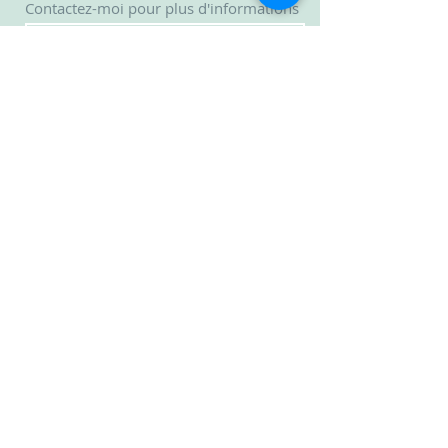
Contactez-moi pour plus d'informations
Envoyer
Suivez-moi pour plus de mises à jour
© 2015 par NDG Thérapie